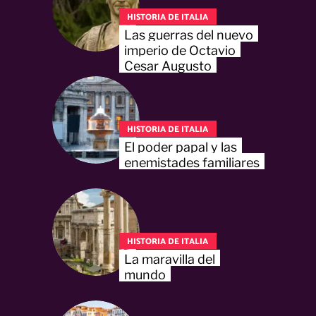
HISTORIA DE ITALIA
Las guerras del nuevo
imperio de Octavio
Cesar Augusto
HISTORIA DE ITALIA
El poder papal y las
enemistades familiares
HISTORIA DE ITALIA
La maravilla del
mundo