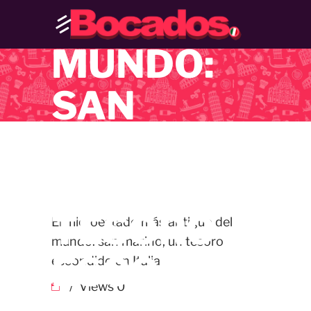
DEL
MUNDO:
SAN
MARINO,
UN
TESORO
El microestado más antiguo del
mundo: san marino, un tesoro
ESCONDIDO
escondido en Italia
Views
0