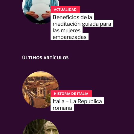
ACTUALIDAD
Beneficios de la
meditación guiada para
las mujeres
embarazadas
ÚLTIMOS ARTÍCULOS
HISTORIA DE ITALIA
Italia – La Republica
romana