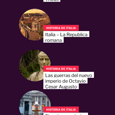
HISTORIA DE ITALIA
Italia – La Republica
romana
HISTORIA DE ITALIA
Las guerras del nuevo
imperio de Octavio
Cesar Augusto
HISTORIA DE ITALIA