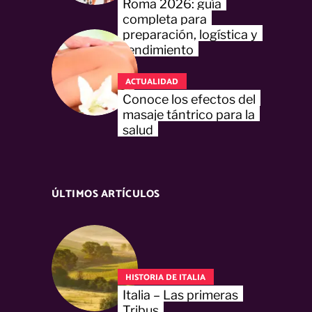
Roma 2026: guía
completa para
preparación, logística y
rendimiento
ACTUALIDAD
Conoce los efectos del
masaje tántrico para la
salud
ÚLTIMOS ARTÍCULOS
HISTORIA DE ITALIA
Italia – Las primeras
Tribus