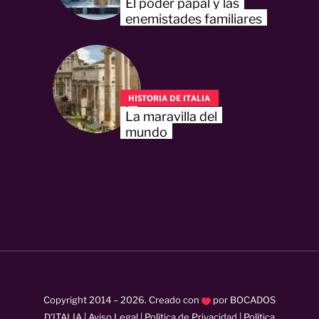
El poder papal y las
enemistades familiares
HISTORIA DE ITALIA
La maravilla del
mundo
Copyright 2014 –
2026
. Creado con
por
BOCADOS
D’ITALIA
|
Aviso Legal
|
Política de Privacidad
|
Política