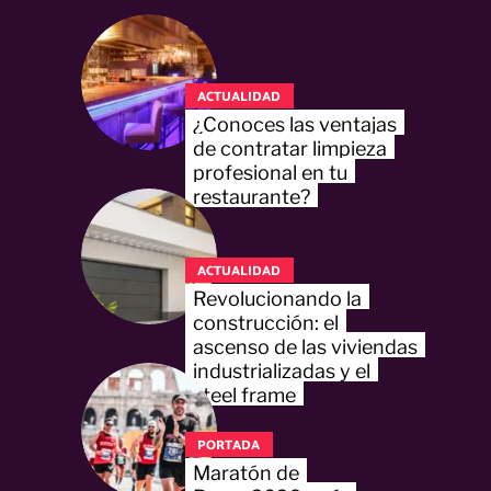
ACTUALIDAD
¿Conoces las ventajas
de contratar limpieza
profesional en tu
restaurante?
ACTUALIDAD
Revolucionando la
construcción: el
ascenso de las viviendas
industrializadas y el
steel frame
PORTADA
Maratón de