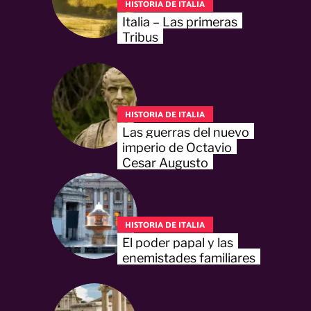
HISTORIA DE ITALIA
Italia – Las primeras
Tribus
HISTORIA DE ITALIA
Las guerras del nuevo
imperio de Octavio
Cesar Augusto
HISTORIA DE ITALIA
El poder papal y las
enemistades familiares