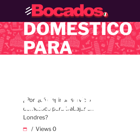
SERVICIO
DOMÉSTICO
PARA
TRABAJAR
EN
LONDRES?
¿Por qué elegir un servicio
doméstico para trabajar en
Londres?
Views
0