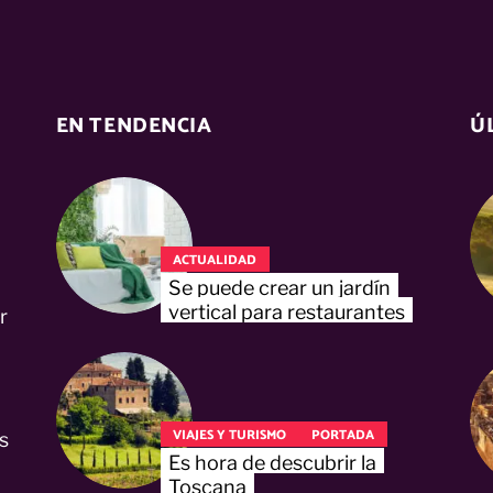
EN TENDENCIA
Ú
ACTUALIDAD
Se puede crear un jardín
vertical para restaurantes
r
VIAJES Y TURISMO
PORTADA
s
Es hora de descubrir la
Toscana