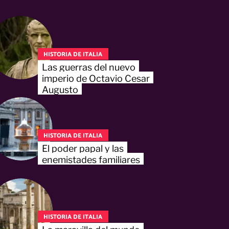
HISTORIA DE ITALIA
Las guerras del nuevo
imperio de Octavio Cesar
Augusto
HISTORIA DE ITALIA
El poder papal y las
enemistades familiares
HISTORIA DE ITALIA