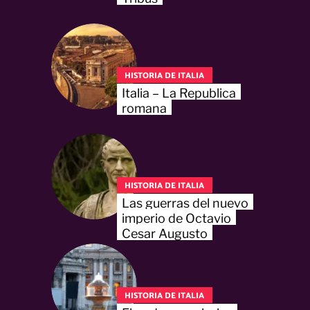
HISTORIA DE ITALIA
Italia – La Republica
romana
HISTORIA DE ITALIA
Las guerras del nuevo
imperio de Octavio
Cesar Augusto
HISTORIA DE ITALIA