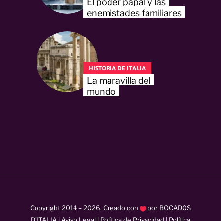
El poder papal y las
enemistades familiares
HISTORIA DE ITALIA
La maravilla del
mundo
Copyright 2014 –
2026
. Creado con
por
BOCADOS
D’ITALIA
|
Aviso Legal
|
Política de Privacidad
|
Política