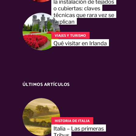
la instalación de tejados
o cubiertas: claves
técnicas que rara vez se
explican
VIAJES Y TURISMO
Qué visitar en Irlanda
ÚLTIMOS ARTÍCULOS
HISTORIA DE ITALIA
Italia – Las primeras
Tribus