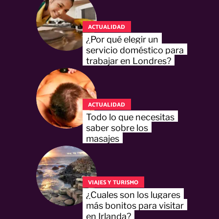
ACTUALIDAD
¿Por qué elegir un
servicio doméstico para
trabajar en Londres?
ACTUALIDAD
Todo lo que necesitas
saber sobre los
masajes
VIAJES Y TURISMO
¿Cuales son los lugares
más bonitos para visitar
en Irlanda?