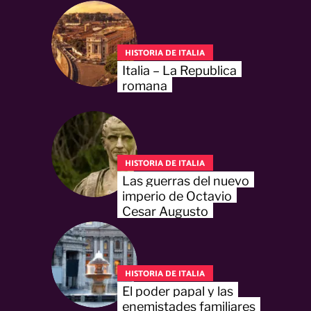
HISTORIA DE ITALIA
Italia – La Republica
romana
HISTORIA DE ITALIA
Las guerras del nuevo
imperio de Octavio
Cesar Augusto
HISTORIA DE ITALIA
El poder papal y las
enemistades familiares