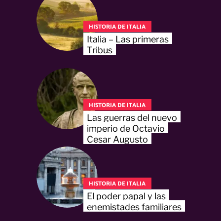
HISTORIA DE ITALIA
Italia – Las primeras
Tribus
HISTORIA DE ITALIA
Las guerras del nuevo
imperio de Octavio
Cesar Augusto
HISTORIA DE ITALIA
El poder papal y las
enemistades familiares