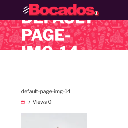
DEFAULT-
PAGE-
IMG-14
default-page-img-14
Views
0