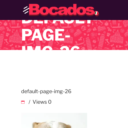
DEFAULT-
PAGE-
IMG-26
default-page-img-26
Views
0