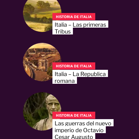
HISTORIA DE ITALIA
Italia – Las primeras
Tribus
HISTORIA DE ITALIA
Italia – La Republica
romana
HISTORIA DE ITALIA
Las guerras del nuevo
imperio de Octavio
Cesar Augusto