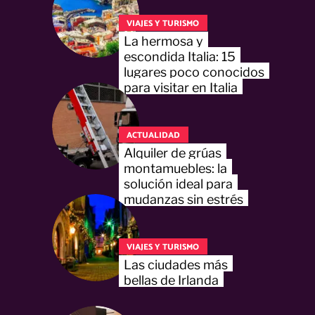
VIAJES Y TURISMO
La hermosa y
escondida Italia: 15
lugares poco conocidos
para visitar en Italia
ACTUALIDAD
Alquiler de grúas
montamuebles: la
solución ideal para
mudanzas sin estrés
VIAJES Y TURISMO
Las ciudades más
bellas de Irlanda