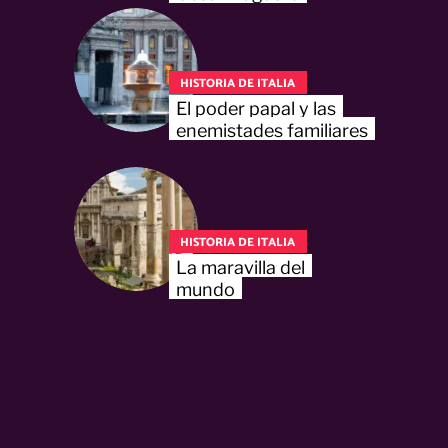
HISTORIA DE ITALIA
El poder papal y las
enemistades familiares
HISTORIA DE ITALIA
La maravilla del
mundo