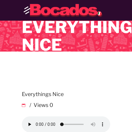
EVERYTHIN
NICE
Everythings Nice
Views
0