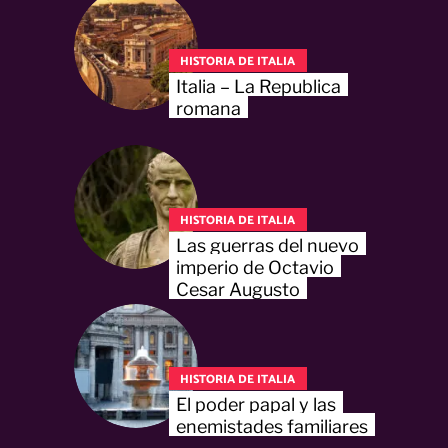
HISTORIA DE ITALIA
Italia – La Republica
romana
HISTORIA DE ITALIA
Las guerras del nuevo
imperio de Octavio
Cesar Augusto
HISTORIA DE ITALIA
El poder papal y las
enemistades familiares