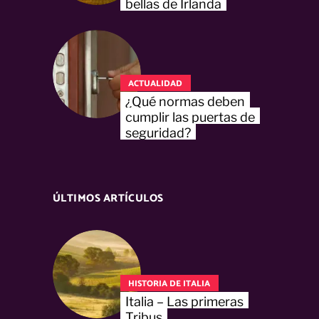
bellas de Irlanda
ACTUALIDAD
¿Qué normas deben
cumplir las puertas de
seguridad?
ÚLTIMOS ARTÍCULOS
HISTORIA DE ITALIA
Italia – Las primeras
Tribus