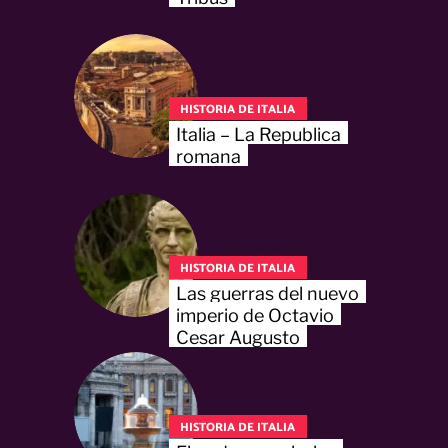
HISTORIA DE ITALIA
Italia – La Republica
romana
HISTORIA DE ITALIA
Las guerras del nuevo
imperio de Octavio
Cesar Augusto
HISTORIA DE ITALIA