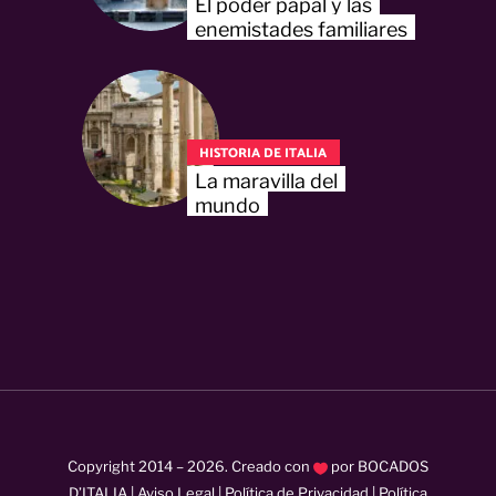
El poder papal y las
enemistades familiares
HISTORIA DE ITALIA
La maravilla del
mundo
Copyright 2014 –
2026
. Creado con
por
BOCADOS
D’ITALIA
|
Aviso Legal
|
Política de Privacidad
|
Política