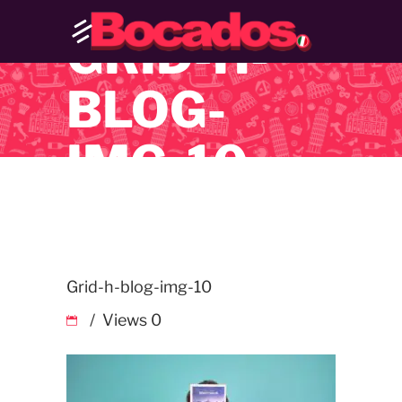
GRID-H-
BLOG-
IMG-10
Grid-h-blog-img-10
Views
0