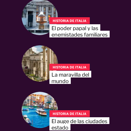
HISTORIA DE ITALIA
El poder papal y las
enemistades familiares
HISTORIA DE ITALIA
La maravilla del
mundo
HISTORIA DE ITALIA
El auge de las ciudades
estado