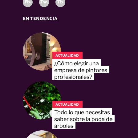
Fb.
Tw.
Tb.
EN TENDENCIA
ACTUALIDAD
¿Cómo elegir una
empresa de pintores
profesionales?
ACTUALIDAD
Todo lo que necesitas
saber sobre la poda de
árboles