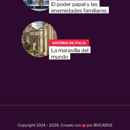
El poder papal y las
enemistades familiares
HISTORIA DE ITALIA
La maravilla del
mundo
Copyright 2014 –
2026
. Creado con
por
BOCADOS