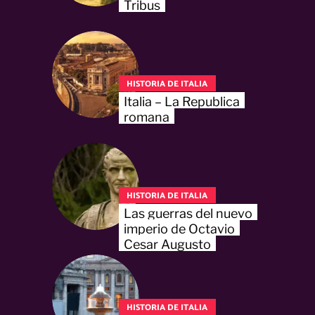
Tribus
HISTORIA DE ITALIA
Italia – La Republica
romana
HISTORIA DE ITALIA
Las guerras del nuevo
imperio de Octavio
Cesar Augusto
HISTORIA DE ITALIA