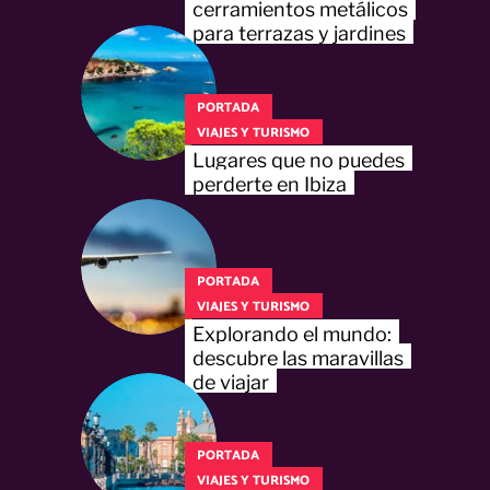
cerramientos metálicos
para terrazas y jardines
PORTADA
VIAJES Y TURISMO
Lugares que no puedes
perderte en Ibiza
PORTADA
VIAJES Y TURISMO
Explorando el mundo:
descubre las maravillas
de viajar
PORTADA
VIAJES Y TURISMO