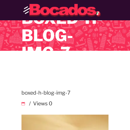
BOXED-H-
BLOG-
IMG-7
boxed-h-blog-img-7
Views
0