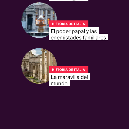
HISTORIA DE ITALIA
El poder papal y las
enemistades familiares
HISTORIA DE ITALIA
La maravilla del
mundo