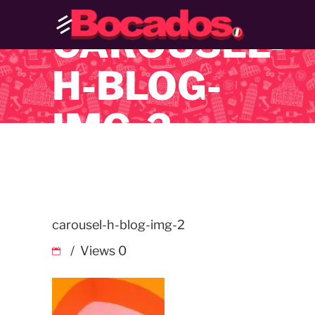
CAROUSEL-
H-BLOG-
IMG-2
carousel-h-blog-img-2
Views
0