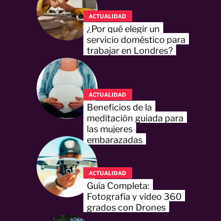
ACTUALIDAD
¿Por qué elegir un
servicio doméstico para
trabajar en Londres?
ACTUALIDAD
Beneficios de la
meditación guiada para
las mujeres
embarazadas
ACTUALIDAD
Guía Completa:
Fotografía y video 360
grados con Drones