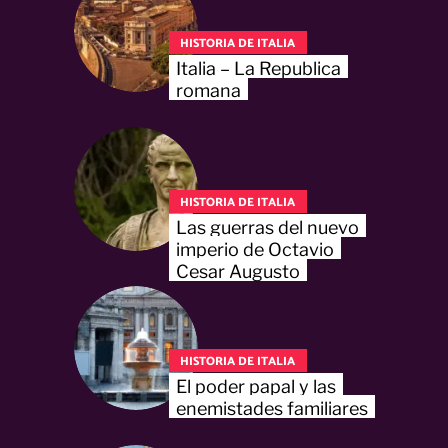
HISTORIA DE ITALIA
Italia – La Republica
romana
HISTORIA DE ITALIA
Las guerras del nuevo
imperio de Octavio
Cesar Augusto
HISTORIA DE ITALIA
El poder papal y las
enemistades familiares