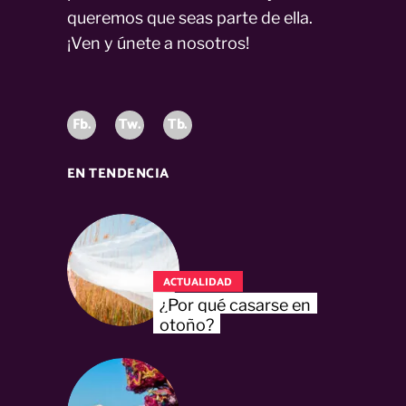
queremos que seas parte de ella.
¡Ven y únete a nosotros!
Fb.
Tw.
Tb.
EN TENDENCIA
ACTUALIDAD
¿Por qué casarse en
otoño?