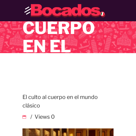
AL
CUERPO
EN EL
MUNDO
CLÁSICO
El culto al cuerpo en el mundo
clásico
Views
0