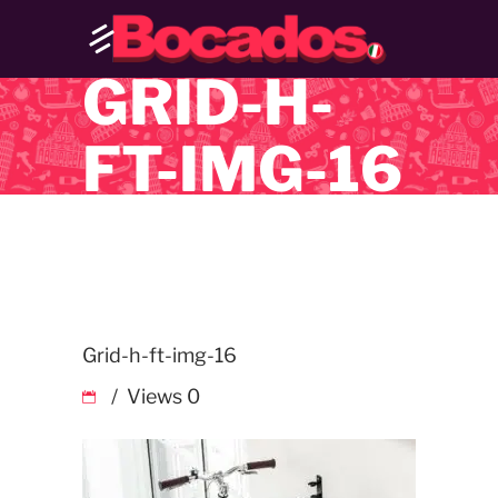
GRID-H-
FT-IMG-16
Grid-h-ft-img-16
Views
0