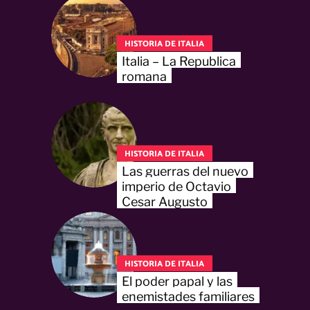
HISTORIA DE ITALIA
Italia – La Republica
romana
HISTORIA DE ITALIA
Las guerras del nuevo
imperio de Octavio
Cesar Augusto
HISTORIA DE ITALIA
El poder papal y las
enemistades familiares