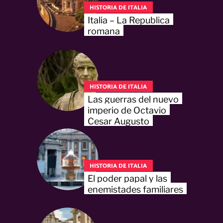
HISTORIA DE ITALIA
Italia – La Republica
romana
HISTORIA DE ITALIA
Las guerras del nuevo
imperio de Octavio
Cesar Augusto
HISTORIA DE ITALIA
El poder papal y las
enemistades familiares