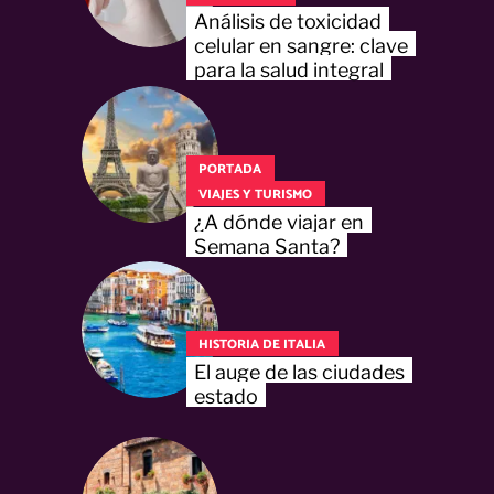
Análisis de toxicidad
celular en sangre: clave
para la salud integral
PORTADA
VIAJES Y TURISMO
¿A dónde viajar en
Semana Santa?
HISTORIA DE ITALIA
El auge de las ciudades
estado