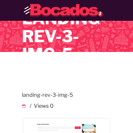
LANDING-
REV-3-
IMG-5
landing-rev-3-img-5
Views
0