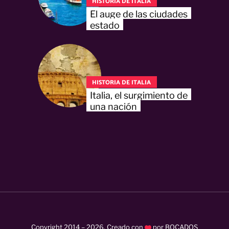
HISTORIA DE ITALIA
El auge de las ciudades
estado
HISTORIA DE ITALIA
Italia, el surgimiento de
una nación
Copyright 2014 –
2026
. Creado con
por
BOCADOS