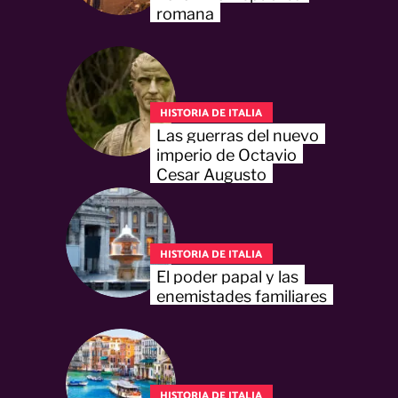
romana
HISTORIA DE ITALIA
Las guerras del nuevo
imperio de Octavio
Cesar Augusto
HISTORIA DE ITALIA
El poder papal y las
enemistades familiares
HISTORIA DE ITALIA