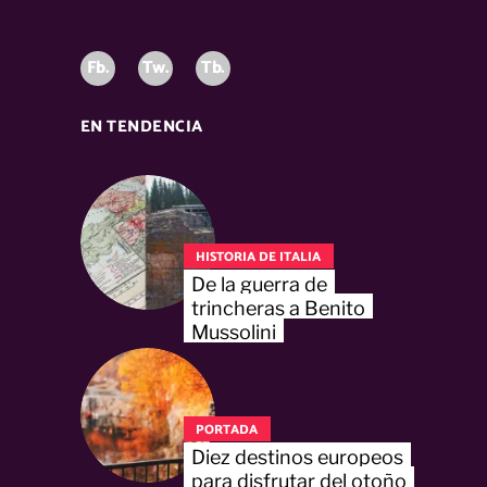
Fb.
Tw.
Tb.
EN TENDENCIA
HISTORIA DE ITALIA
De la guerra de
trincheras a Benito
Mussolini
PORTADA
Diez destinos europeos
para disfrutar del otoño