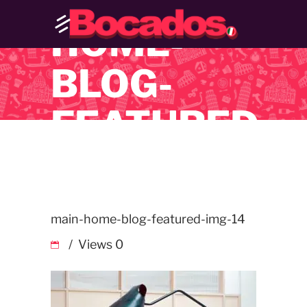
MAIN-
HOME-
BLOG-
FEATURED-
IMG-14
main-home-blog-featured-img-14
Views
0