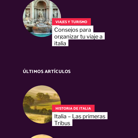
VIAJES Y TURISMO
Consejos para
organizar tu viaje a
italia
ÚLTIMOS ARTÍCULOS
HISTORIA DE ITALIA
Italia – Las primeras
Tribus