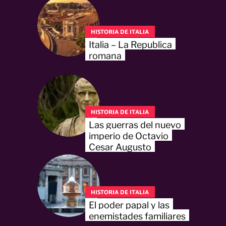
HISTORIA DE ITALIA
Italia – La Republica
romana
HISTORIA DE ITALIA
Las guerras del nuevo
imperio de Octavio
Cesar Augusto
HISTORIA DE ITALIA
El poder papal y las
enemistades familiares