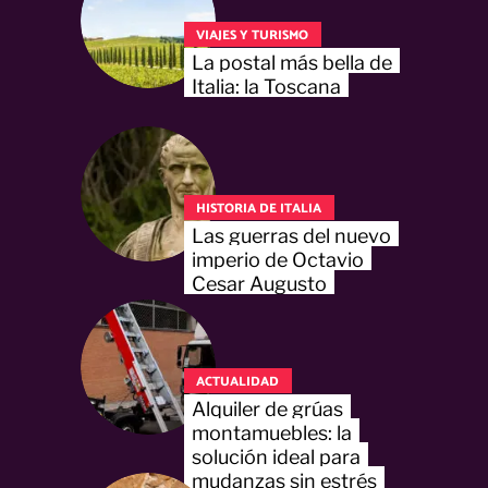
VIAJES Y TURISMO
La postal más bella de
Italia: la Toscana
HISTORIA DE ITALIA
Las guerras del nuevo
imperio de Octavio
Cesar Augusto
ACTUALIDAD
Alquiler de grúas
montamuebles: la
solución ideal para
mudanzas sin estrés