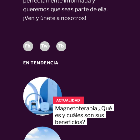
perfectamente informada y
queremos que seas parte de ella.
¡Ven y únete a nosotros!
Fb.
Tw.
Tb.
EN TENDENCIA
ACTUALIDAD
Magnetoterapia ¿Qué
es y cuáles son sus
beneficios?