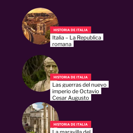
HISTORIA DE ITALIA
Italia – La Republica
romana
HISTORIA DE ITALIA
Las guerras del nuevo
imperio de Octavio
Cesar Augusto
HISTORIA DE ITALIA
La maravilla del