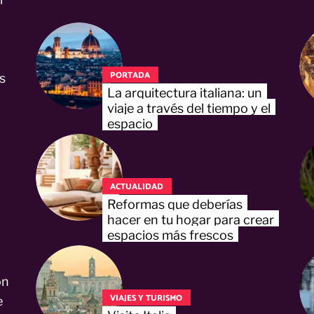
PORTADA
s
La arquitectura italiana: un
viaje a través del tiempo y el
espacio
ACTUALIDAD
Reformas que deberías
hacer en tu hogar para crear
espacios más frescos
on
VIAJES Y TURISMO
e