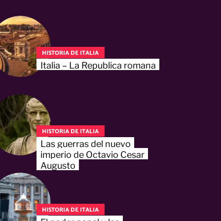
HISTORIA DE ITALIA
Italia – La Republica romana
HISTORIA DE ITALIA
Las guerras del nuevo
imperio de Octavio Cesar
Augusto
HISTORIA DE ITALIA