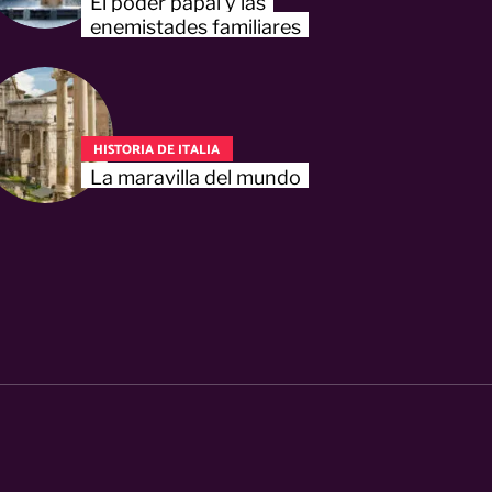
El poder papal y las
enemistades familiares
HISTORIA DE ITALIA
La maravilla del mundo