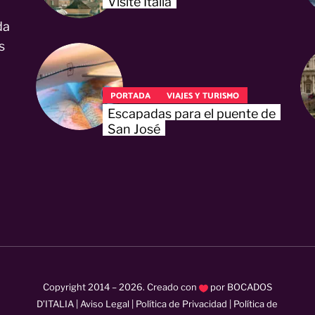
Visite Italia
da
s
PORTADA
VIAJES Y TURISMO
Escapadas para el puente de
San José
Copyright 2014 –
2026
. Creado con
por
BOCADOS
D’ITALIA
|
Aviso Legal
|
Política de Privacidad
|
Política de