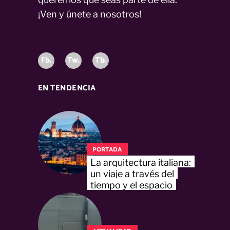
¡Ven y únete a nosotros!
Fb.
Tw.
Tb.
EN TENDENCIA
PORTADA
La arquitectura italiana:
un viaje a través del
tiempo y el espacio