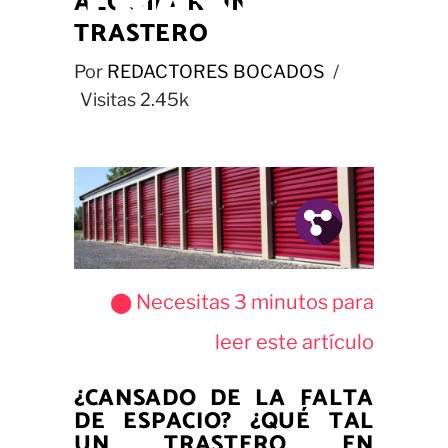
TRASTERO
ALQUILAR UN
TRASTERO
Por
REDACTORES BOCADOS
Visitas
2.45k
Fb.
Tw.
Pin.
⬤ Necesitas
3
minutos para
leer este artículo
¿CANSADO DE LA FALTA
DE ESPACIO? ¿QUÉ TAL
UN TRASTERO EN