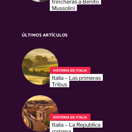
trincheras a Benito
Mussolini
ÚLTIMOS ARTÍCULOS
HISTORIA DE ITALIA
Italia – Las primeras
Tribus
HISTORIA DE ITALIA
Italia – La Republica
romana