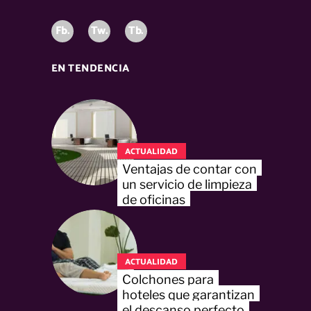
Fb.
Tw.
Tb.
EN TENDENCIA
ACTUALIDAD
Ventajas de contar con
un servicio de limpieza
de oficinas
ACTUALIDAD
Colchones para
hoteles que garantizan
el descanso perfecto