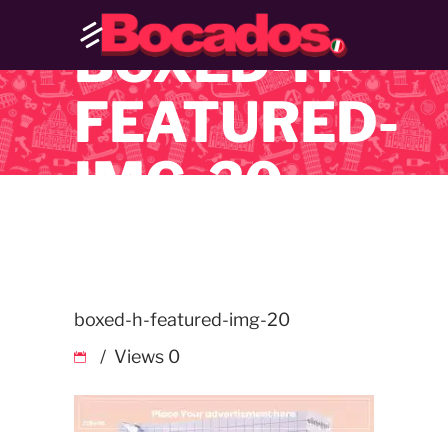
BOXED-H-
FEATURED-
IMG-20
boxed-h-featured-img-20
Views
0