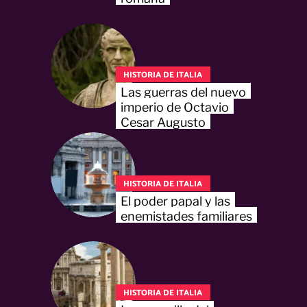
HISTORIA DE ITALIA
Las guerras del nuevo
imperio de Octavio
Cesar Augusto
HISTORIA DE ITALIA
El poder papal y las
enemistades familiares
HISTORIA DE ITALIA