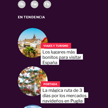
Fb.
Tw.
Tb.
EN TENDENCIA
VIAJES Y TURISMO
Los lugares más
bonitos para visitar
España
PORTADA
La mágica ruta de 3
días por los mercados
navideños en Puglia