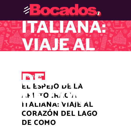
ARISTOCRAC
ITALIANA:
VIAJE AL
CORAZÓN
DEL LAGO
PORTADA
EL ESPEJO DE LA
DE COMO
ARISTOCRACIA
ITALIANA: VIAJE AL
CORAZÓN DEL LAGO
DE COMO