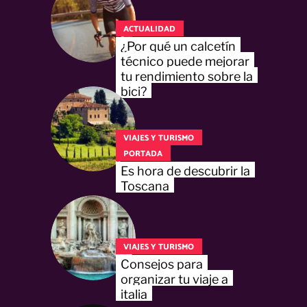
ACTUALIDAD
¿Por qué un calcetín
técnico puede mejorar
tu rendimiento sobre la
bici?
VIAJES Y TURISMO
PORTADA
Es hora de descubrir la
Toscana
VIAJES Y TURISMO
Consejos para
organizar tu viaje a
italia