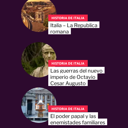
HISTORIA DE ITALIA
Italia – La Republica
romana
HISTORIA DE ITALIA
Las guerras del nuevo
imperio de Octavio
Cesar Augusto
HISTORIA DE ITALIA
El poder papal y las
enemistades familiares