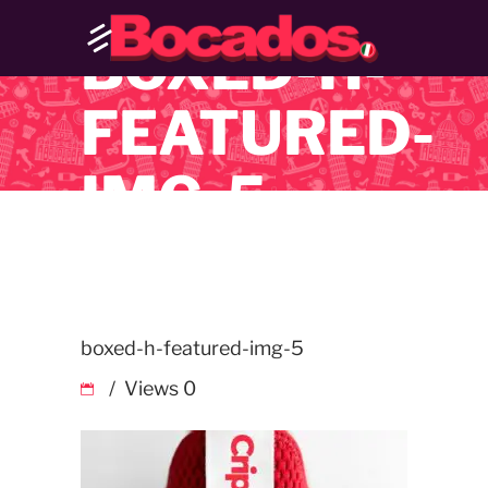
BOXED-H-
FEATURED-
IMG-5
boxed-h-featured-img-5
Views
0