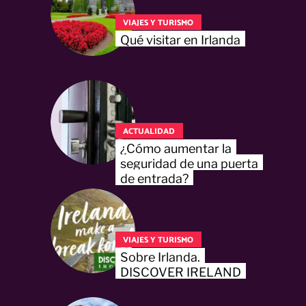
VIAJES Y TURISMO
Qué visitar en Irlanda
ACTUALIDAD
¿Cómo aumentar la
seguridad de una puerta
de entrada?
VIAJES Y TURISMO
Sobre Irlanda.
DISCOVER IRELAND