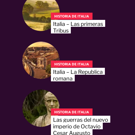
HISTORIA DE ITALIA
Italia – Las primeras
Tribus
HISTORIA DE ITALIA
Italia – La Republica
romana
HISTORIA DE ITALIA
Las guerras del nuevo
imperio de Octavio
Cesar Augusto