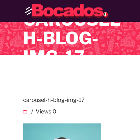
CAROUSEL-
H-BLOG-
IMG-17
carousel-h-blog-img-17
Views
0