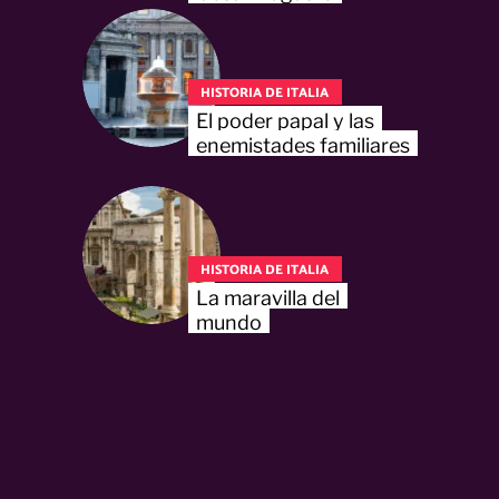
HISTORIA DE ITALIA
El poder papal y las
enemistades familiares
HISTORIA DE ITALIA
La maravilla del
mundo