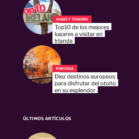
VIAJES Y TURISMO
Top10 de los mejores
lugares a visitar en
Irlanda
PORTADA
Diez destinos europeos
para disfrutar del otoño
en su esplendor
ÚLTIMOS ARTÍCULOS