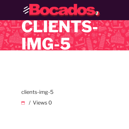
CLIENTS-
IMG-5
clients-img-5
Views
0