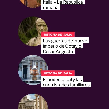
Italia – La Republica
romana
HISTORIA DE ITALIA
Las guerras del nuevo
imperio de Octavio
Cesar Augusto
HISTORIA DE ITALIA
El poder papal y las
enemistades familiares