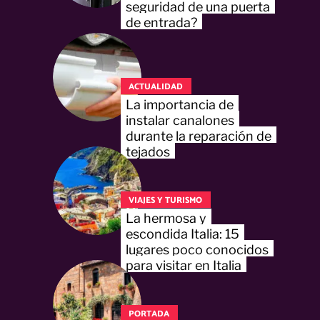
seguridad de una puerta
de entrada?
ACTUALIDAD
La importancia de
instalar canalones
durante la reparación de
tejados
VIAJES Y TURISMO
La hermosa y
escondida Italia: 15
lugares poco conocidos
para visitar en Italia
PORTADA