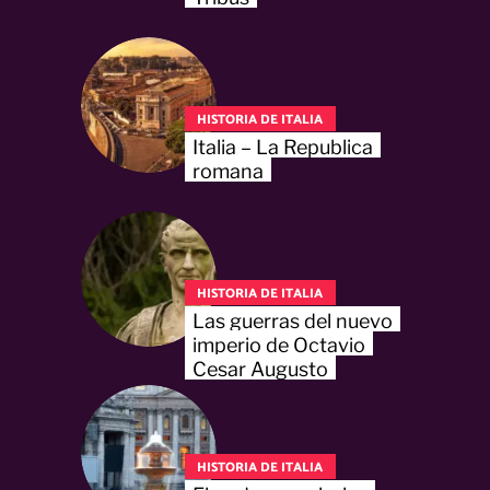
HISTORIA DE ITALIA
Italia – La Republica
romana
HISTORIA DE ITALIA
Las guerras del nuevo
imperio de Octavio
Cesar Augusto
HISTORIA DE ITALIA