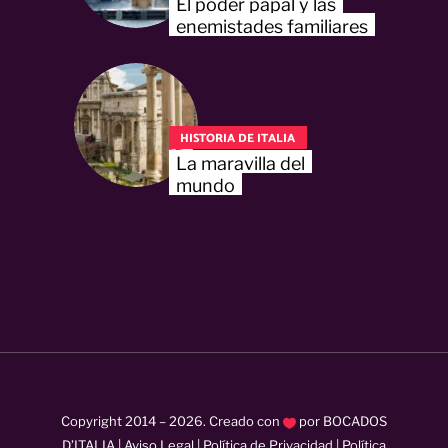
El poder papal y las
enemistades familiares
HISTORIA DE ITALIA
La maravilla del
mundo
Copyright 2014 –
2026
. Creado con
por
BOCADOS
D’ITALIA
|
Aviso Legal
|
Política de Privacidad
|
Política