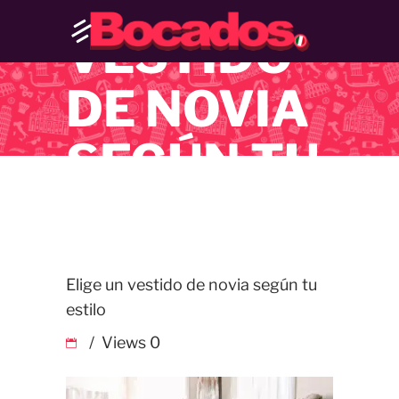
ELIGE UN
VESTIDO
DE NOVIA
SEGÚN TU
ESTILO
Elige un vestido de novia según tu
estilo
Views
0