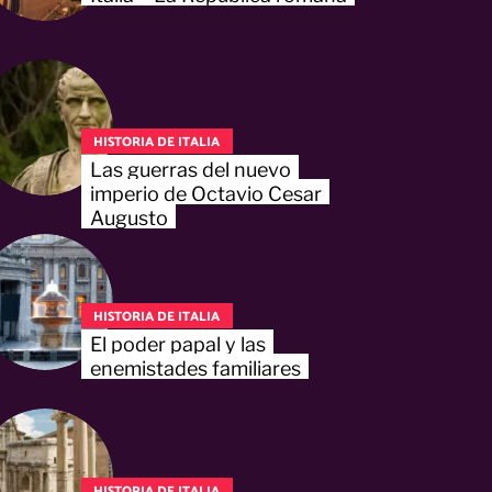
HISTORIA DE ITALIA
Las guerras del nuevo
imperio de Octavio Cesar
Augusto
HISTORIA DE ITALIA
El poder papal y las
enemistades familiares
HISTORIA DE ITALIA