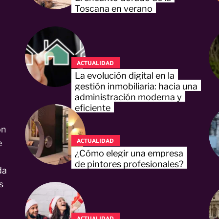
Toscana en verano
ACTUALIDAD
La evolución digital en la
gestión inmobiliaria: hacia una
administración moderna y
eficiente
on
ACTUALIDAD
e
¿Cómo elegir una empresa
de pintores profesionales?
da
s
ACTUALIDAD