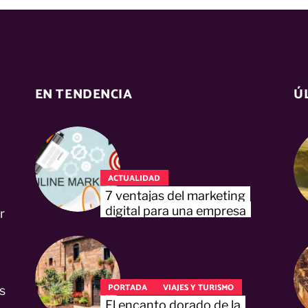
EN TENDENCIA
Ú
ACTUALIDAD
7 ventajas del marketing
digital para una empresa
r
PORTADA
VIAJES Y TURISMO
s
El encanto dorado de la