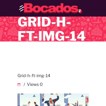
GRID-H-
FT-IMG-14
Grid-h-ft-img-14
Views
0