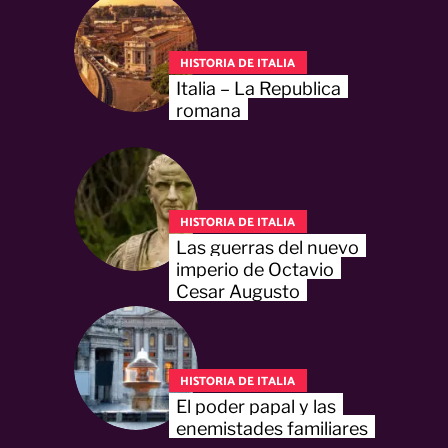
HISTORIA DE ITALIA
Italia – La Republica
romana
HISTORIA DE ITALIA
Las guerras del nuevo
imperio de Octavio
Cesar Augusto
HISTORIA DE ITALIA
El poder papal y las
enemistades familiares