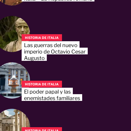
HISTORIA DE ITALIA
Las guerras del nuevo
imperio de Octavio Cesar
Augusto
HISTORIA DE ITALIA
El poder papal y las
enemistades familiares
HISTORIA DE ITALIA