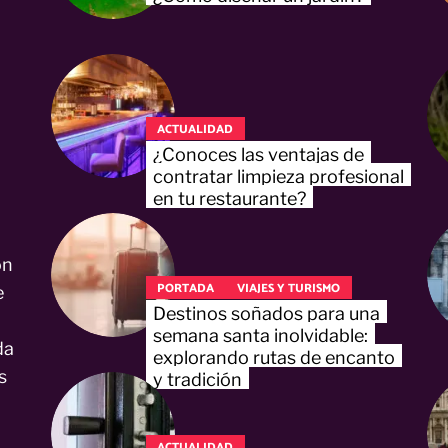
ACTUALIDAD
¿Conoces las ventajas de
contratar limpieza profesional
en tu restaurante?
on
PORTADA
VIAJES Y TURISMO
e
Destinos soñados para una
semana santa inolvidable:
da
explorando rutas de encanto
s
y tradición
ACTUALIDAD