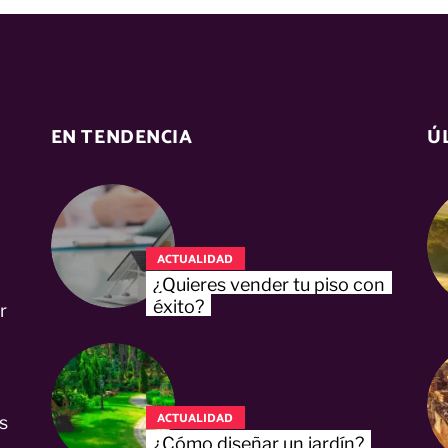
EN TENDENCIA
Ú
ACTUALIDAD
¿Quieres vender tu piso con
éxito?
r
ACTUALIDAD
s
¿Cómo diseñar un jardín?