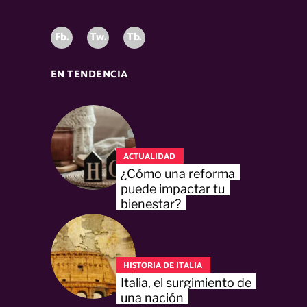
Fb.
Tw.
Tb.
EN TENDENCIA
ACTUALIDAD
¿Cómo una reforma
puede impactar tu
bienestar?
HISTORIA DE ITALIA
Italia, el surgimiento de
una nación