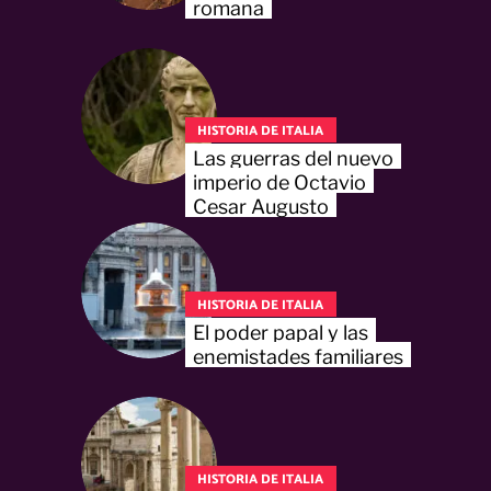
romana
HISTORIA DE ITALIA
Las guerras del nuevo
imperio de Octavio
Cesar Augusto
HISTORIA DE ITALIA
El poder papal y las
enemistades familiares
HISTORIA DE ITALIA