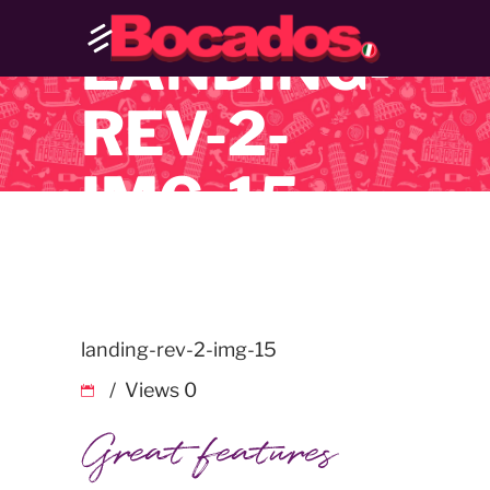
LANDING-
REV-2-
IMG-15
landing-rev-2-img-15
Views
0