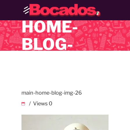
MAIN-
HOME-
BLOG-
IMG-26
main-home-blog-img-26
Views
0