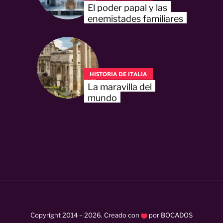
El poder papal y las
enemistades familiares
HISTORIA DE ITALIA
La maravilla del
mundo
Copyright 2014 –
2026
. Creado con
por
BOCADOS