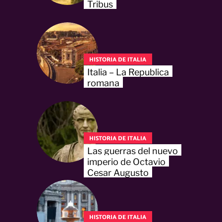
Tribus
HISTORIA DE ITALIA
Italia – La Republica
romana
HISTORIA DE ITALIA
Las guerras del nuevo
imperio de Octavio
Cesar Augusto
HISTORIA DE ITALIA