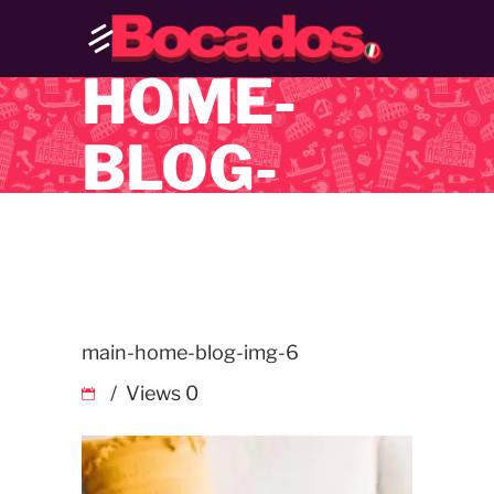
MAIN-
HOME-
BLOG-
IMG-6
main-home-blog-img-6
Views
0