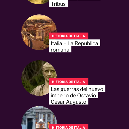
Tribus
HISTORIA DE ITALIA
Italia – La Republica
romana
HISTORIA DE ITALIA
Las guerras del nuevo
imperio de Octavio
Cesar Augusto
HISTORIA DE ITALIA