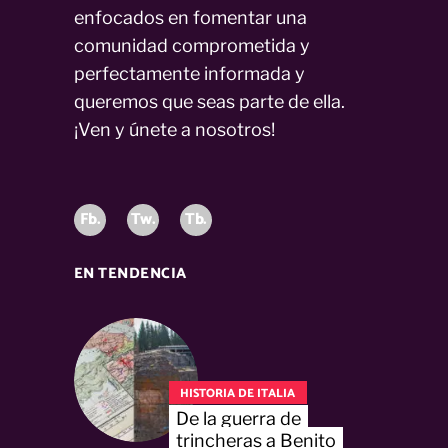
enfocados en fomentar una
comunidad comprometida y
perfectamente informada y
queremos que seas parte de ella.
¡Ven y únete a nosotros!
Fb.
Tw.
Tb.
EN TENDENCIA
HISTORIA DE ITALIA
De la guerra de
trincheras a Benito