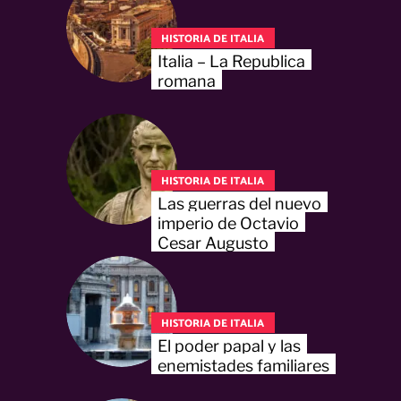
HISTORIA DE ITALIA
Italia – La Republica
romana
HISTORIA DE ITALIA
Las guerras del nuevo
imperio de Octavio
Cesar Augusto
HISTORIA DE ITALIA
El poder papal y las
enemistades familiares