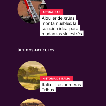
ACTUALIDAD
Alquiler de grúas
montamuebles: la
solución ideal para
mudanzas sin estrés
ÚLTIMOS ARTÍCULOS
HISTORIA DE ITALIA
Italia – Las primeras
Tribus