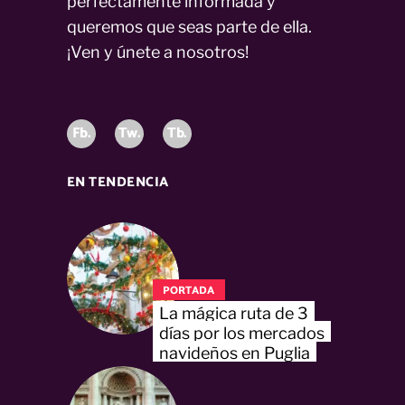
perfectamente informada y
queremos que seas parte de ella.
¡Ven y únete a nosotros!
Fb.
Tw.
Tb.
EN TENDENCIA
PORTADA
La mágica ruta de 3
días por los mercados
navideños en Puglia