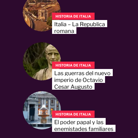
HISTORIA DE ITALIA
Italia – La Republica
romana
HISTORIA DE ITALIA
Las guerras del nuevo
imperio de Octavio
Cesar Augusto
HISTORIA DE ITALIA
El poder papal y las
enemistades familiares