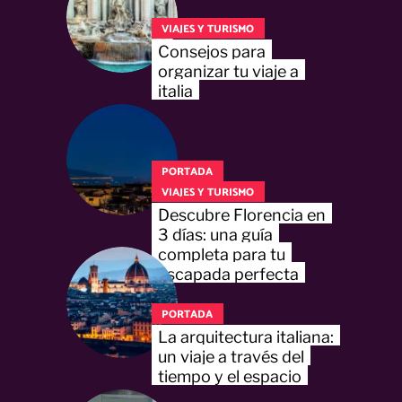
VIAJES Y TURISMO
Consejos para
organizar tu viaje a
italia
PORTADA
VIAJES Y TURISMO
Descubre Florencia en
3 días: una guía
completa para tu
escapada perfecta
PORTADA
La arquitectura italiana:
un viaje a través del
tiempo y el espacio