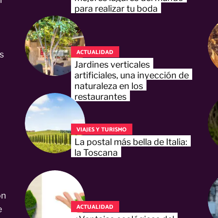
para realizar tu boda
ACTUALIDAD
s
Jardines verticales
artificiales, una inyección de
naturaleza en los
restaurantes
VIAJES Y TURISMO
La postal más bella de Italia:
la Toscana
on
ACTUALIDAD
e