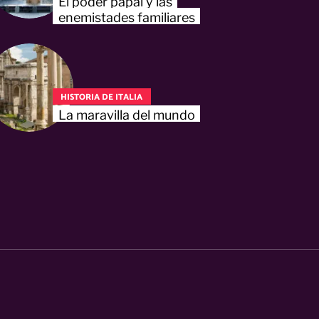
El poder papal y las
enemistades familiares
HISTORIA DE ITALIA
La maravilla del mundo