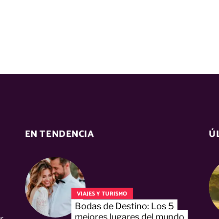
EN TENDENCIA
Ú
VIAJES Y TURISMO
Bodas de Destino: Los 5
mejores lugares del mundo
r