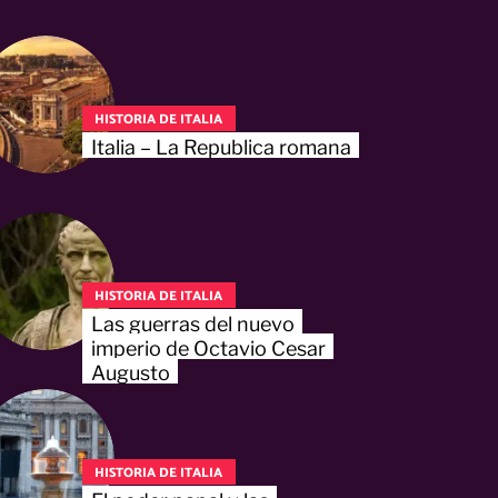
HISTORIA DE ITALIA
Italia – La Republica romana
HISTORIA DE ITALIA
Las guerras del nuevo
imperio de Octavio Cesar
Augusto
HISTORIA DE ITALIA