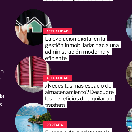
ACTUALIDAD
La evolución digital en la
gestión inmobiliaria: hacia una
administración moderna y
eficiente
on
ACTUALIDAD
e
¿Necesitas más espacio de
almacenamiento? Descubre
da
los beneficios de alquilar un
s
trastero
PORTADA