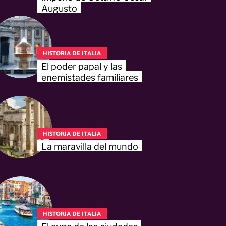
Augusto
HISTORIA DE ITALIA
El poder papal y las
enemistades familiares
HISTORIA DE ITALIA
La maravilla del mundo
HISTORIA DE ITALIA