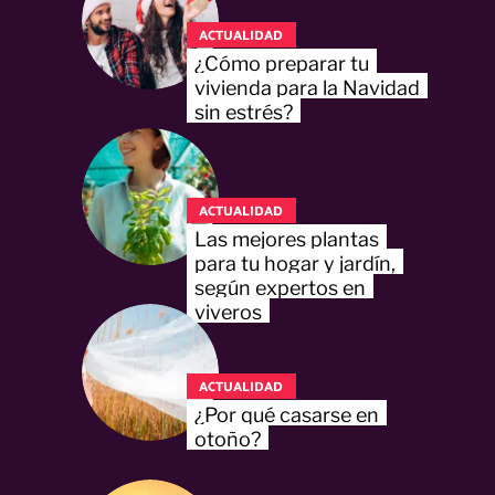
ACTUALIDAD
¿Cómo preparar tu
vivienda para la Navidad
sin estrés?
ACTUALIDAD
Las mejores plantas
para tu hogar y jardín,
según expertos en
viveros
ACTUALIDAD
¿Por qué casarse en
otoño?