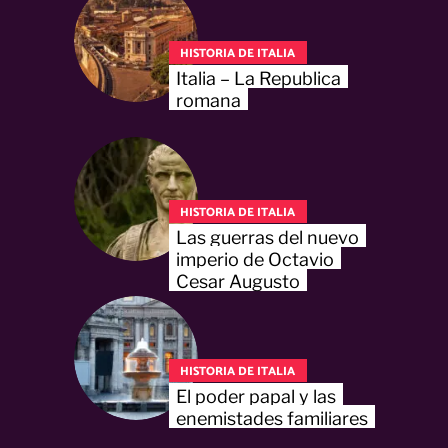
HISTORIA DE ITALIA
Italia – La Republica
romana
HISTORIA DE ITALIA
Las guerras del nuevo
imperio de Octavio
Cesar Augusto
HISTORIA DE ITALIA
El poder papal y las
enemistades familiares