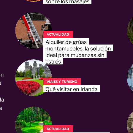
sobre los masajes
ACTUALIDAD
Alquiler de grúas
montamuebles: la solución
ideal para mudanzas sin
estrés
on
VIAJES Y TURISMO
e
Qué visitar en Irlanda
da
s
ACTUALIDAD