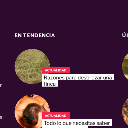
EN TENDENCIA
Ú
ACTUALIDAD
Razones para desbrozar una
finca
r
ACTUALIDAD
s
Todo lo que necesitas saber