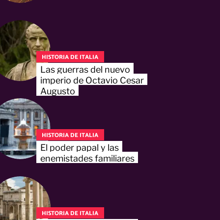
HISTORIA DE ITALIA
Las guerras del nuevo
imperio de Octavio Cesar
Augusto
HISTORIA DE ITALIA
El poder papal y las
enemistades familiares
HISTORIA DE ITALIA