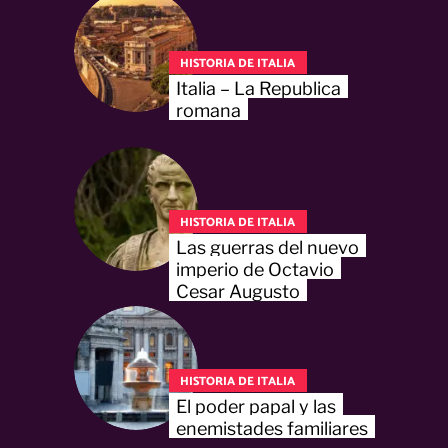
HISTORIA DE ITALIA
Italia – La Republica
romana
HISTORIA DE ITALIA
Las guerras del nuevo
imperio de Octavio
Cesar Augusto
HISTORIA DE ITALIA
El poder papal y las
enemistades familiares