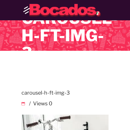
CAROUSEL-
H-FT-IMG-
3
carousel-h-ft-img-3
Views
0