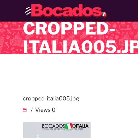
CROPPED-
ITALIA005.J
cropped-italia005.jpg
Views
0