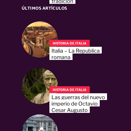
tradición
ÚLTIMOS ARTÍCULOS
HISTORIA DE ITALIA
Italia – La Republica
romana
HISTORIA DE ITALIA
Las guerras del nuevo
imperio de Octavio
Cesar Augusto