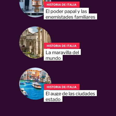
HISTORIA DE ITALIA
El poder papal y las
enemistades familiares
HISTORIA DE ITALIA
La maravilla del
mundo
HISTORIA DE ITALIA
El auge de las ciudades
estado