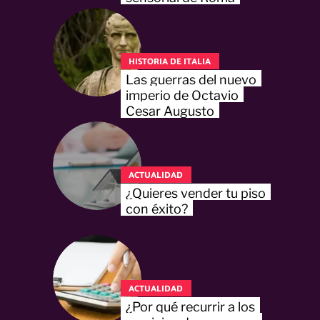
HISTORIA DE ITALIA
Las guerras del nuevo
imperio de Octavio
Cesar Augusto
ACTUALIDAD
¿Quieres vender tu piso
con éxito?
ACTUALIDAD
¿Por qué recurrir a los