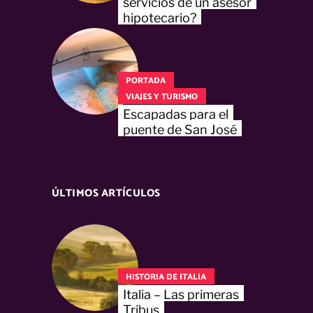
servicios de un asesor
hipotecario?
PORTADA
VIAJES Y TURISMO
Escapadas para el
puente de San José
ÚLTIMOS ARTÍCULOS
HISTORIA DE ITALIA
Italia – Las primeras
Tribus