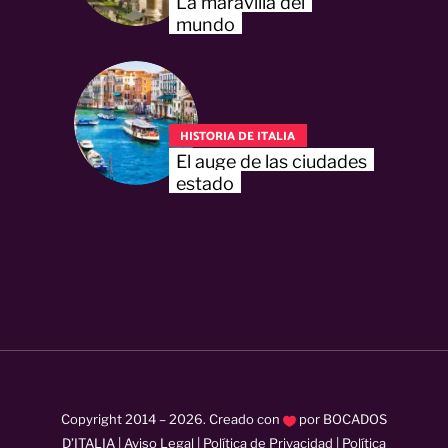
La maravilla del
mundo
HISTORIA DE ITALIA
El auge de las ciudades
estado
Copyright 2014 –
2026
. Creado con
por
BOCADOS
D’ITALIA
|
Aviso Legal
|
Política de Privacidad
|
Política