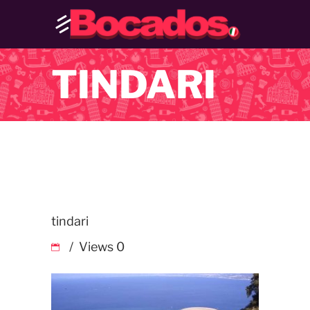
TINDARI
tindari
Views
0