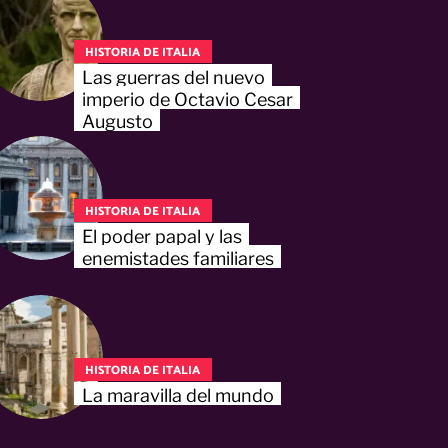
HISTORIA DE ITALIA
Las guerras del nuevo
imperio de Octavio Cesar
Augusto
HISTORIA DE ITALIA
El poder papal y las
enemistades familiares
HISTORIA DE ITALIA
La maravilla del mundo