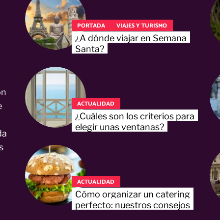
PORTADA
VIAJES Y TURISMO
¿A dónde viajar en Semana
Santa?
on
ACTUALIDAD
e
¿Cuáles son los criterios para
elegir unas ventanas?
da
s
ACTUALIDAD
Cómo organizar un catering
perfecto: nuestros consejos