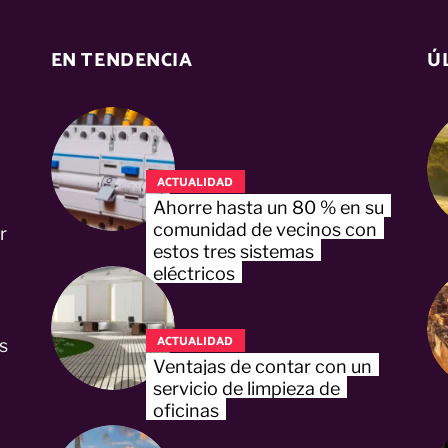
EN TENDENCIA
Ú
ACTUALIDAD
Ahorre hasta un 80 % en su
comunidad de vecinos con
r
estos tres sistemas
eléctricos
ACTUALIDAD
s
Ventajas de contar con un
servicio de limpieza de
oficinas