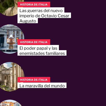
HISTORIA DE ITALIA
Las guerras del nuevo
imperio de Octavio Cesar
Augusto
HISTORIA DE ITALIA
El poder papal y las
enemistades familiares
HISTORIA DE ITALIA
La maravilla del mundo