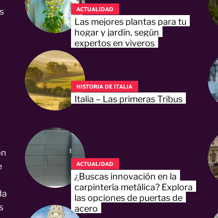
ACTUALIDAD
s
Las mejores plantas para tu
hogar y jardín, según
expertos en viveros
HISTORIA DE ITALIA
Italia – Las primeras Tribus
on
ACTUALIDAD
e
¿Buscas innovación en la
carpintería metálica? Explora
da
las opciones de puertas de
s
acero