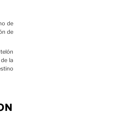
eno de
ión de
 telón
 de la
estino
ON