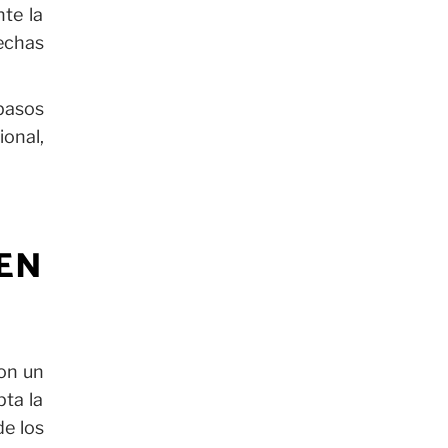
nte la
rechas
pasos
ional,
 EN
con un
pta la
de los