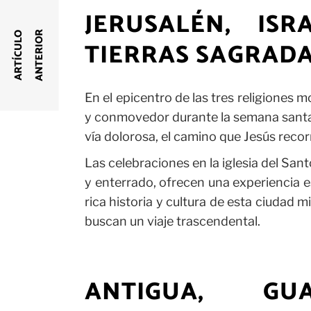
JERUSALÉN, IS
R
A
R
T
Í
C
U
L
O
A
N
T
E
R
I
O
TIERRAS SAGRAD
En el epicentro de las tres religiones
y conmovedor durante la semana santa.
vía dolorosa, el camino que Jesús recorr
Las celebraciones en la iglesia del San
y enterrado, ofrecen una experiencia es
rica historia y cultura de esta ciudad 
buscan un viaje trascendental.
ANTIGUA, GUA