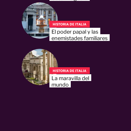
HISTORIA DE ITALIA
El poder papal y las
enemistades familiares
HISTORIA DE ITALIA
La maravilla del
mundo