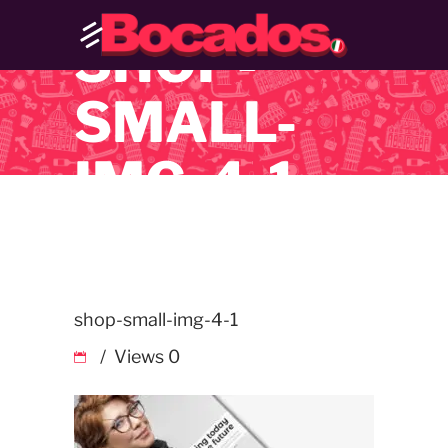
SHOP-
SMALL-
IMG-4-1
shop-small-img-4-1
Views
0