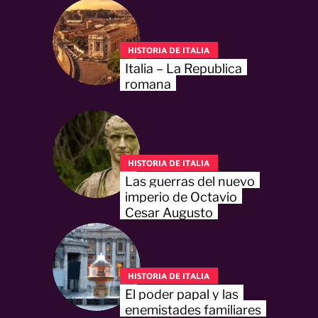
HISTORIA DE ITALIA
Italia – La Republica
romana
HISTORIA DE ITALIA
Las guerras del nuevo
imperio de Octavio
Cesar Augusto
HISTORIA DE ITALIA
El poder papal y las
enemistades familiares