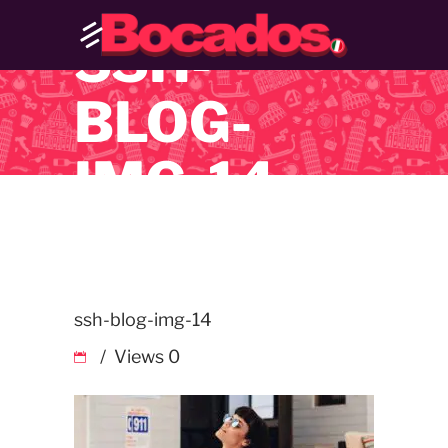
SSH-
BLOG-
IMG-14
ssh-blog-img-14
Views
0