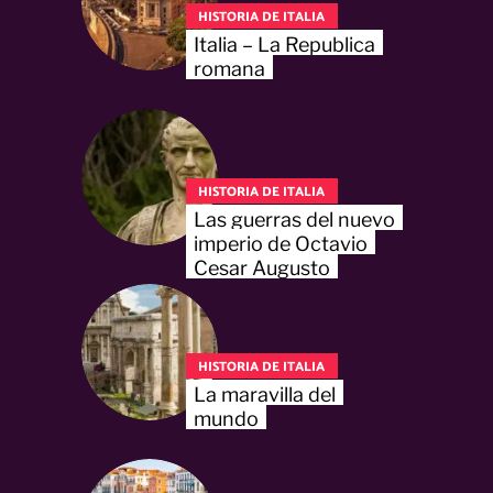
HISTORIA DE ITALIA
Italia – La Republica
romana
HISTORIA DE ITALIA
Las guerras del nuevo
imperio de Octavio
Cesar Augusto
HISTORIA DE ITALIA
La maravilla del
mundo