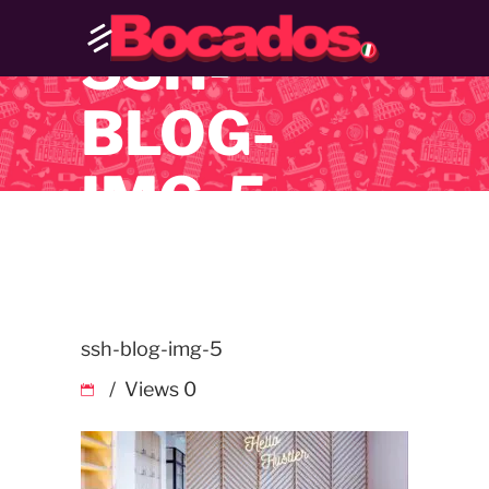
SSH-
BLOG-
IMG-5
ssh-blog-img-5
Views
0